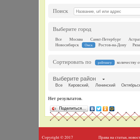
Поиск
Выберите город
Все
Москва
Санкт-Петербург
Астра
Новосибирск
Ростов-на-Дону
Ряз
Омск
Сортировать по
количеству 
рейтингу
Выберите район
Все
Кировский,
Ленинский
Октябрьс
Нет результатов.
Поделиться…
Copyright © 2017
Права на статьи, ново