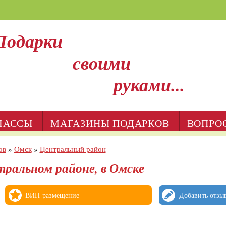
Подарки
своими
руками...
ЛАССЫ
МАГАЗИНЫ ПОДАРКОВ
ВОПРО
ов
»
Омск
»
Центральный район
тральном районе, в Омске
ВИП-размещение
Добавить отзы