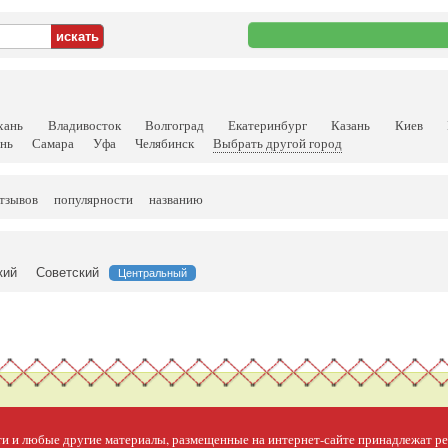
хань
Владивосток
Волгоград
Екатеринбург
Казань
Киев
ань
Самара
Уфа
Челябинск
Выбрать другой город
отзывов
популярности
названию
кий
Советский
Центральный
сти и любые другие материалы, размещенные на интернет-сайте принадлежат 