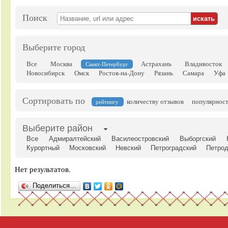
Поиск
Выберите город
Все
Москва
Астрахань
Владивосток
Санкт-Петербург
Новосибирск
Омск
Ростов-на-Дону
Рязань
Самара
Уфа
Сортировать по
количеству отзывов
популярнос
рейтингу
Выберите район
Все
Адмиралтейский
Василеостровский
Выборгский
Курортный
Московский
Невский
Петроградский
Петро
Нет результатов.
Поделиться…