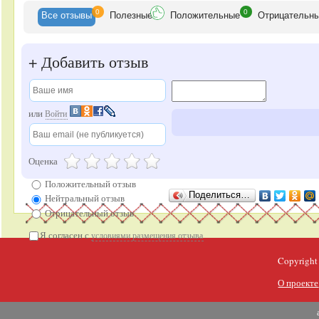
0
0
Все
отзывы
Полезные
Положительные
Отрицательн
+
Добавить отзыв
или
Войти
Оценка
Положительный отзыв
Поделиться…
Нейтральный отзыв
Отрицательный отзыв
Я согласен с
условиями размещения отзыва
Copyright
О проекте