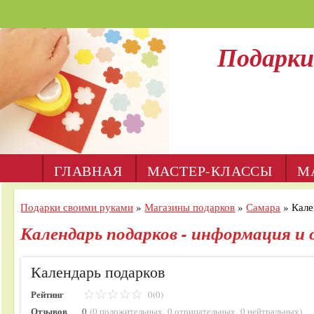
Подарки
ГЛАВНАЯ
МАСТЕР-КЛАССЫ
М
Подарки своими руками
»
Магазины подарков
»
Самара
»
Кале
Календарь подарков - информация и
Календарь подарков
Рейтинг
0(0)
Отзывов
0
(
0 положительных
,
0 отрицательных
,
0 нейтральных
)