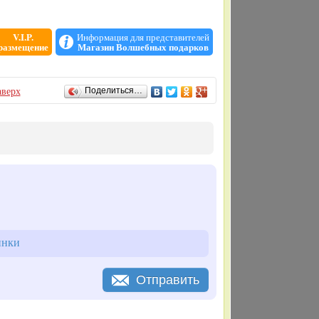
V.I.P.
Информация для представителей
размещение
Магазин Волшебных подарков
верх
Поделиться…
инки
Отправить