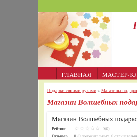
ГЛАВНАЯ
МАСТЕР-К
Подарки своими руками
»
Магазины подарк
Магазин Волшебных подар
Магазин Волшебных подарк
Рейтинг
0(0)
Отзывов
0
(
0 положительных
,
0 отрицательн