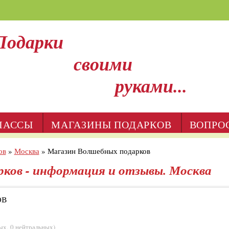
Подарки
своими
руками...
ЛАССЫ
МАГАЗИНЫ ПОДАРКОВ
ВОПРО
ов
»
Москва
»
Магазин Волшебных подарков
ков - информация и отзывы. Москва
ов
ых
,
0 нейтральных
)