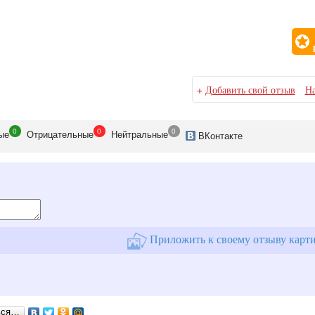
+
Добавить свой отзыв
На
0
0
0
ые
Отрицательные
Нейтральные
ВКонтакте
Приложить к своему отзыву карт
ься…