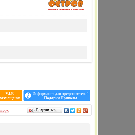
V.I.P.
Информация для представителей
размещение
Подарки Приколы
верх
Поделиться…