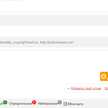
shumilin_evgenij@mail.ru, http://prikolsamara.ru/
+
Добавить свой отзыв
На
0
0
0
ые
Отрицательные
Нейтральные
ВКонтакте