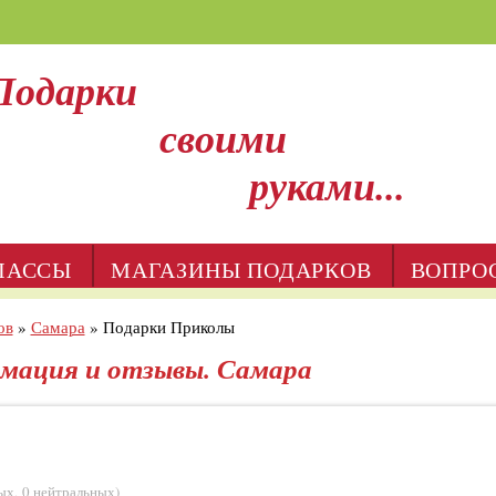
Подарки
своими
руками...
ЛАССЫ
МАГАЗИНЫ ПОДАРКОВ
ВОПРО
ов
»
Самара
»
Подарки Приколы
мация и отзывы. Самара
ых
,
0 нейтральных
)