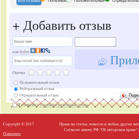
Все
отзывы
Полезные
Положительные
Отрицательн
+
Добавить отзыв
или
Войти
Прило
Оценка
Положительный отзыв
Нейтральный отзыв
Отрицательный отзыв
Поде
Я согласен с
условиями размещения отзыва
Copyright © 2017
Права на статьи, новости и любые другие м
Согласно закону РФ "Об авторском праве"
О проекте