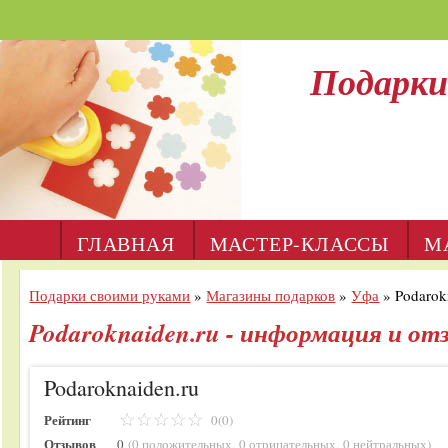
Подарки
ГЛАВНАЯ
МАСТЕР-КЛАССЫ
М
Подарки своими руками
»
Магазины подарков
»
Уфа
»
Podarok
Podaroknaiden.ru - информация и от
Podaroknaiden.ru
Рейтинг
0(0)
Отзывов
0
(
0 положительных
,
0 отрицательных
,
0 нейтральных
)