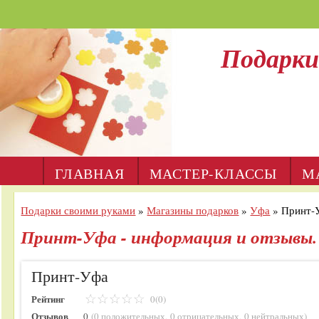
Подарки
ГЛАВНАЯ
МАСТЕР-КЛАССЫ
М
Подарки своими руками
»
Магазины подарков
»
Уфа
»
Принт-
Принт-Уфа - информация и отзывы.
Принт-Уфа
Рейтинг
0(0)
Отзывов
0
(
0 положительных
,
0 отрицательных
,
0 нейтральных
)