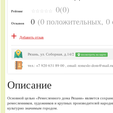
0(0)
Рейтинг
0
(
0 положительных
,
0
Отзывов
+
Добавить отзыв
Рязань, ул. Соборная, д.14/2
посмотреть на карте
тел.: +7 920 631 89 00 , email: remeslo-dom@mail.ru,
Описание
Основной целью «Ремесленного дома Рязани» является сохране
ремесленников, художников и крупных производителей народн
культурно значимым городом.