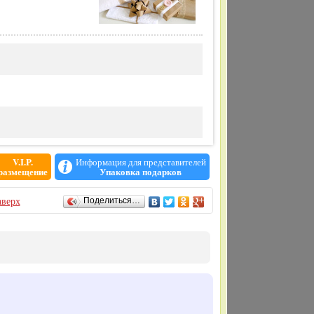
V.I.P.
Информация для представителей
размещение
Упаковка подарков
верх
Поделиться…