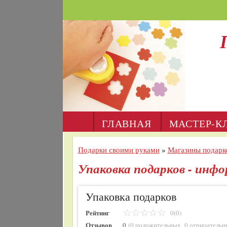
ГЛАВНАЯ
МАСТЕР-К
Подарки своими руками
»
Магазины подарк
Упаковка подарков - инф
Упаковка подарков
Рейтинг
0(0)
Отзывов
0
(
0 положительных
,
0 отрицательн