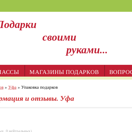
Подарки
своими
руками...
ЛАССЫ
МАГАЗИНЫ ПОДАРКОВ
ВОПРО
ов
»
Уфа
»
Упаковка подарков
ормация и отзывы. Уфа
ых
,
0 нейтральных
)