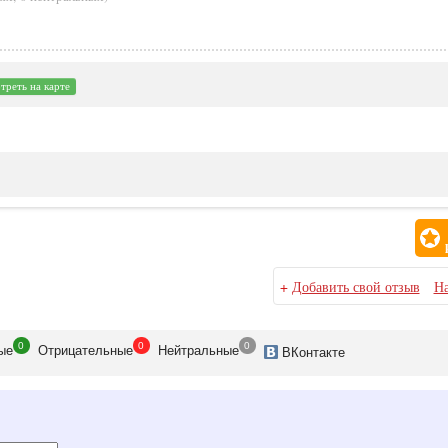
реть на карте
+
Добавить свой отзыв
На
0
0
0
ые
Отрицательные
Нейтральные
ВКонтакте